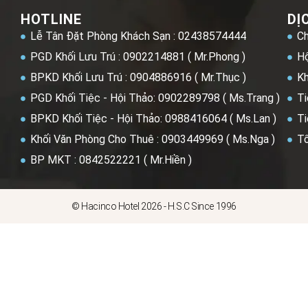
HOTLINE
DỊ
Lễ Tân Đặt Phòng Khách Sạn : 02438574444
Ch
PGD Khối Lưu Trú : 0902214881 ( Mr.Phong )
Hộ
BPKD Khối Lưu Trú : 0904886916 ( Mr.Thục )
Kh
PGD Khối Tiệc - Hội Thảo: 0902289798 ( Ms.Trang )
Ti
BPKD Khối Tiệc - Hội Thảo: 0988416064 ( Ms.Lan )
Ti
Khối Văn Phòng Cho Thuê : 0903449969 ( Ms.Nga )
Tổ
BP MKT : 0842522221 ( Mr.Hiền )
© Hacinco Hotel 2026 - H.S.C Since 1996