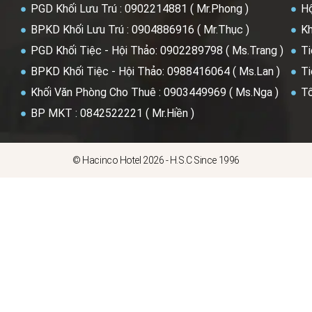
PGD Khối Lưu Trú : 0902214881 ( Mr.Phong )
Hộ
BPKD Khối Lưu Trú : 0904886916 ( Mr.Thục )
Kh
PGD Khối Tiệc - Hội Thảo: 0902289798 ( Ms.Trang )
Ti
BPKD Khối Tiệc - Hội Thảo: 0988416064 ( Ms.Lan )
Ti
Khối Văn Phòng Cho Thuê : 0903449969 ( Ms.Nga )
Tổ
BP MKT : 0842522221 ( Mr.Hiền )
© Hacinco Hotel 2026 - H.S.C Since 1996