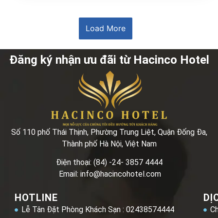
Load More
Đăng ký nhận ưu đãi từ Hacinco Hotel
Số 110 phố Thái Thịnh, Phường Trung Liệt, Quận Đống Đa,
Thành phố Hà Nội, Việt Nam
Điện thoại: (84) -24- 3857 4444
Email: info@hacincohotel.com
HOTLINE
DỊ
Lễ Tân Đặt Phòng Khách Sạn : 02438574444
Ch