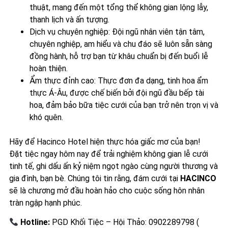
thuật, mang đến một tổng thể không gian lộng lẫy,
thanh lịch và ấn tượng.
Dịch vụ chuyên nghiệp: Đội ngũ nhân viên tận tâm,
chuyên nghiệp, am hiểu và chu đáo sẽ luôn sẵn sàng
đồng hành, hỗ trợ bạn từ khâu chuẩn bị đến buổi lễ
hoàn thiện.
Ẩm thực đỉnh cao: Thực đơn đa dạng, tinh hoa ẩm
thực Á-Âu, được chế biến bởi đội ngũ đầu bếp tài
hoa, đảm bảo bữa tiệc cưới của bạn trở nên trọn vị và
khó quên.
Hãy để Hacinco Hotel hiện thực hóa giấc mơ của bạn!
Đặt tiệc ngay hôm nay để trải nghiệm không gian lễ cưới
tinh tế, ghi dấu ấn kỷ niệm ngọt ngào cùng người thương và
gia đình, bạn bè. Chúng tôi tin rằng, đám cưới tại
HACINCO
sẽ là chương mở đầu hoàn hảo cho cuộc sống hôn nhân
tràn ngập hạnh phúc.
Hotline:
PGD Khối Tiệc – Hội Thảo: 0902289798 (