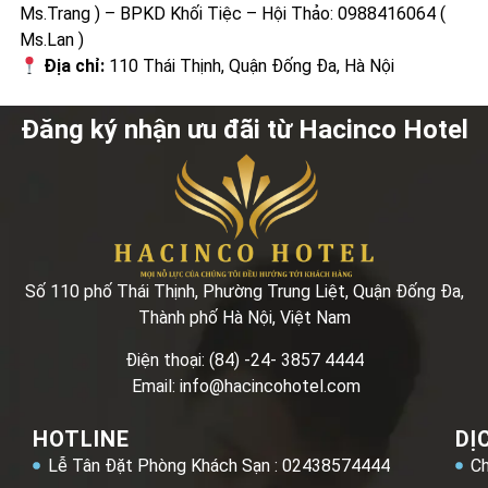
Ms.Trang ) – BPKD Khối Tiệc – Hội Thảo: 0988416064 (
Ms.Lan )
Địa chỉ:
110 Thái Thịnh, Quận Đống Đa, Hà Nội
Đăng ký nhận ưu đãi từ Hacinco Hotel
Số 110 phố Thái Thịnh, Phường Trung Liệt, Quận Đống Đa,
Thành phố Hà Nội, Việt Nam
Điện thoại: (84) -24- 3857 4444
Email: info@hacincohotel.com
HOTLINE
DỊ
Lễ Tân Đặt Phòng Khách Sạn : 02438574444
Ch