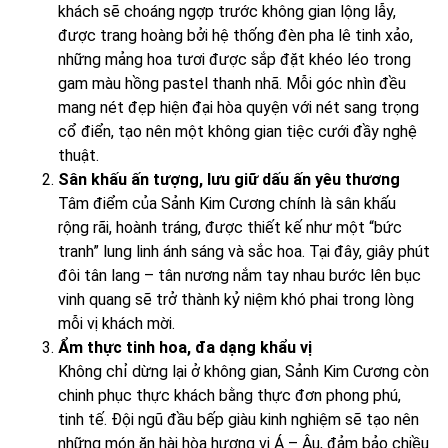
khách sẽ choáng ngợp trước không gian lộng lẫy,
được trang hoàng bởi hệ thống đèn pha lê tinh xảo,
những mảng hoa tươi được sắp đặt khéo léo trong
gam màu hồng pastel thanh nhã. Mỗi góc nhìn đều
mang nét đẹp hiện đại hòa quyện với nét sang trọng
cổ điển, tạo nên một không gian tiệc cưới đầy nghệ
thuật.
Sân khấu ấn tượng, lưu giữ dấu ấn yêu thương
Tâm điểm của Sảnh Kim Cương chính là sân khấu
rộng rãi, hoành tráng, được thiết kế như một “bức
tranh” lung linh ánh sáng và sắc hoa. Tại đây, giây phút
đôi tân lang – tân nương nắm tay nhau bước lên bục
vinh quang sẽ trở thành kỷ niệm khó phai trong lòng
mỗi vị khách mời.
Ẩm thực tinh hoa, đa dạng khẩu vị
Không chỉ dừng lại ở không gian, Sảnh Kim Cương còn
chinh phục thực khách bằng thực đơn phong phú,
tinh tế. Đội ngũ đầu bếp giàu kinh nghiệm sẽ tạo nên
những món ăn hài hòa hương vị Á – Âu, đảm bảo chiều