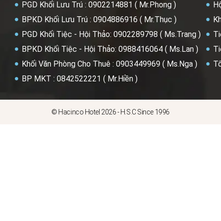
PGD Khối Lưu Trú : 0902214881 ( Mr.Phong )
Hộ
BPKD Khối Lưu Trú : 0904886916 ( Mr.Thục )
Kh
PGD Khối Tiệc - Hội Thảo: 0902289798 ( Ms.Trang )
Ti
BPKD Khối Tiệc - Hội Thảo: 0988416064 ( Ms.Lan )
Ti
Khối Văn Phòng Cho Thuê : 0903449969 ( Ms.Nga )
Tổ
BP MKT : 0842522221 ( Mr.Hiền )
© Hacinco Hotel 2026 - H.S.C Since 1996