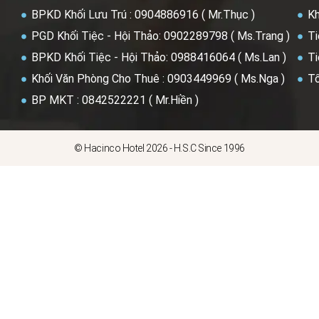
BPKD Khối Lưu Trú : 0904886916 ( Mr.Thục )
Kh
PGD Khối Tiệc - Hội Thảo: 0902289798 ( Ms.Trang )
Ti
BPKD Khối Tiệc - Hội Thảo: 0988416064 ( Ms.Lan )
Ti
Khối Văn Phòng Cho Thuê : 0903449969 ( Ms.Nga )
Tổ
BP MKT : 0842522221 ( Mr.Hiền )
© Hacinco Hotel 2026 - H.S.C Since 1996