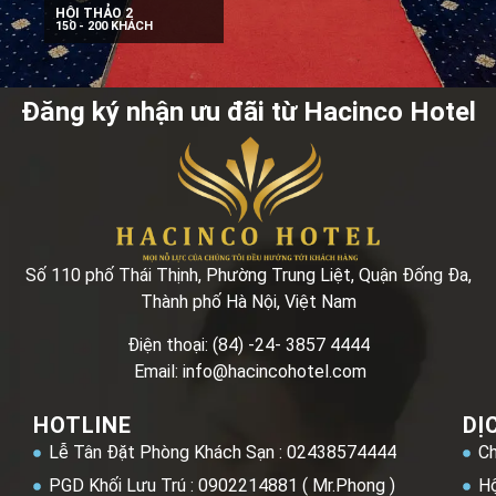
HỘI THẢO 2
150 - 200 KHÁCH
Đăng ký nhận ưu đãi từ Hacinco Hotel
Số 110 phố Thái Thịnh, Phường Trung Liệt, Quận Đống Đa,
Thành phố Hà Nội, Việt Nam
Điện thoại: (84) -24- 3857 4444
Email: info@hacincohotel.com
HOTLINE
DỊ
Lễ Tân Đặt Phòng Khách Sạn : 02438574444
Ch
PGD Khối Lưu Trú : 0902214881 ( Mr.Phong )
Hộ