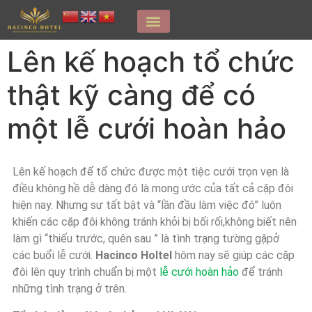
Lên kế hoạch tổ chức
thật kỹ càng để có
một lễ cưới hoàn hảo
Lên kế hoạch để tổ chức được một tiệc cưới trọn vẹn là
điều không hề dễ dàng đó là mong ước của tất cả cặp đôi
hiện nay. Nhưng sự tất bật và “lần đầu làm việc đó” luôn
khiến các cặp đôi không tránh khỏi bị bối rối,không biết nên
làm gì “thiếu trước, quên sau ” là tình trạng tường gặpở
các buổi lễ cưới.
Hacinco Holtel
hôm nay sẽ giúp các cặp
đôi lên quy trình chuẩn bị một
lễ cưới hoàn hảo
để tránh
những tình trạng ở trên.