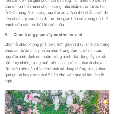
nên cần có thời gian chọn lựa kỹ càng. Tối thiểu cô dâu và
chú rể nên tiến hành chọn những mẫu nhẫn cưới trước hôn
lễ 1-2 tháng. Với những cặp đôi có ý định đặt nhẫn cưới thì
nên chuẩn bị sớm hơn để có thời gian bên cửa hàng có thể
chỉnh sửa các chi tiết khi yêu cầu.
5- Chọn trang phục váy cưới và áo vest
Chọn lễ phục không phải việc đơn giản vì đây là hai bộ trang
phục sẽ được chú ý nhiều nhất trong đám cưới nên các
cặp đôi nhất định sẽ muốn trông mình thật lộng lẫy và nổi
bật. Tuy nhiên, trong buổi tiệc hai người sẽ phải di chuyển
rất nhiều nên cặp đôi nên tránh sử dụng những trang phục
quá gò bó hay rườm rà để tiện cho việc qua lại lúc làm lễ
nghi.