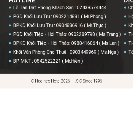
HOTLINE
DỊ
Lễ Tân Đặt Phòng Khách Sạn : 02438574444
Ch
PGD Khối Lưu Trú : 0902214881 ( Mr.Phong )
Hộ
BPKD Khối Lưu Trú : 0904886916 ( Mr.Thục )
Kh
PGD Khối Tiệc - Hội Thảo: 0902289798 ( Ms.Trang )
Ti
BPKD Khối Tiệc - Hội Thảo: 0988416064 ( Ms.Lan )
Ti
Khối Văn Phòng Cho Thuê : 0903449969 ( Ms.Nga )
Tổ
BP MKT : 0842522221 ( Mr.Hiền )
© Hacinco Hotel 2026 - H.S.C Since 1996