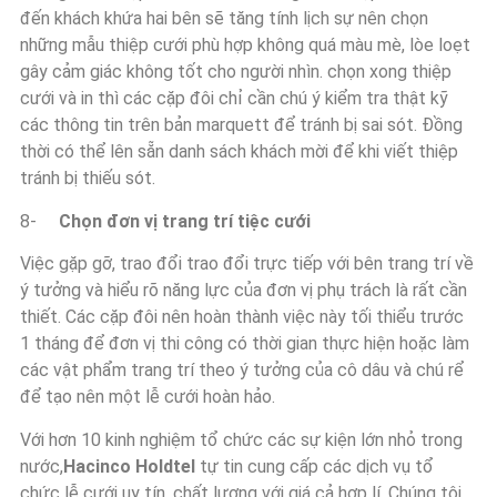
đến khách khứa hai bên sẽ tăng tính lịch sự nên chọn
những mẫu thiệp cưới phù hợp không quá màu mè, lòe loẹt
gây cảm giác không tốt cho người nhìn. chọn xong thiệp
cưới và in thì các cặp đôi chỉ cần chú ý kiểm tra thật kỹ
các thông tin trên bản marquett để tránh bị sai sót. Đồng
thời có thể lên sẵn danh sách khách mời để khi viết thiệp
tránh bị thiếu sót.
8-
Chọn đơn vị trang trí tiệc cưới
Việc gặp gỡ, trao đổi trao đổi trực tiếp với bên trang trí về
ý tưởng và hiểu rõ năng lực của đơn vị phụ trách là rất cần
thiết. Các cặp đôi nên hoàn thành việc này tối thiểu trước
1 tháng để đơn vị thi công có thời gian thực hiện hoặc làm
các vật phẩm trang trí theo ý tưởng của cô dâu và chú rể
để tạo nên một lễ cưới hoàn hảo.
Với hơn 10 kinh nghiệm tổ chức các sự kiện lớn nhỏ trong
nước,
Hacinco Holdtel
tự tin cung cấp các dịch vụ tổ
chức lễ cưới uy tín, chất lượng với giá cả hợp lí. Chúng tôi