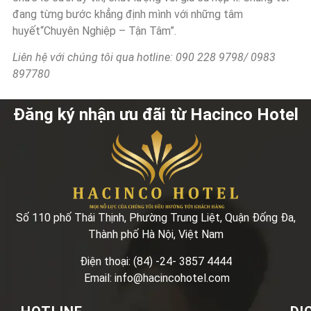
đang từng bước khẳng định mình với những tâm
huyết“Chuyên Nghiệp – Tận Tâm”.
Liên hệ với chúng tôi qua hotline: 090 228 9798/ 0983
897780
Đăng ký nhận ưu đãi từ Hacinco Hotel
Số 110 phố Thái Thịnh, Phường Trung Liệt, Quận Đống Đa,
Thành phố Hà Nội, Việt Nam
Điện thoại: (84) -24- 3857 4444
Email: info@hacincohotel.com