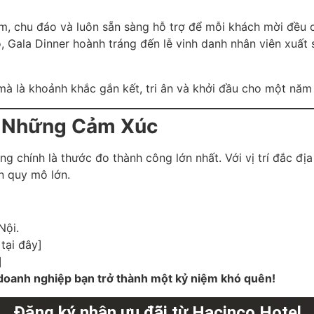
m, chu đáo và luôn sẵn sàng hỗ trợ để mỗi khách mời đều 
ộ, Gala Dinner hoành tráng đến lễ vinh danh nhân viên xuất 
 mà là khoảnh khắc gắn kết, tri ân và khởi đầu cho một năm
a Những Cảm Xúc
ng chính là thước đo thành công lớn nhất. Với vị trí đắc đ
ện quy mô lớn.
Nội.
tại đây]
]
 doanh nghiệp bạn trở thành một kỷ niệm khó quên!
Đăng ký nhận ưu đãi từ Hacinco Hotel