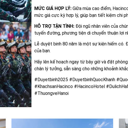
MỨC GIÁ HỢP LÝ:
Giữa mùa cao điểm, Hacinco
mức giá cực kỳ hợp lý, giúp bạn tiết kiệm chi p
HỖ TRỢ TẬN TÌNH:
Đội ngũ nhân viên của chún
tuyến đường, phương tiện di chuyển thuận lợi n
Lễ duyệt binh 80 năm là một sự kiện hiếm có. 
của bạn.
Hãy lên kế hoạch ngay từ bây giờ và đặt phòn
chân lý tưởng, sẵn sàng cho những khoảnh khắc
#Duyetbinh2025 #DuyetbinhQuocKhanh #Quo
#KhachsanHacinco #HacincoHotel #DulichHa
#ThuongveHanoi