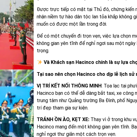
Được trực tiếp có mặt tại Thủ đô, chứng kiến 
nhận niềm tự hào dân tộc lan tỏa khắp không g
muốn có được một lần trong đời.
Để có một chuyến đi trọn vẹn, việc lựa chọn mộ
không gian yên tĩnh để nghỉ ngơi sau một ngày 
trọng.
Và Khách sạn Hacinco chính là sự lựa c
Tại sao nên chọn Hacinco cho dịp lễ lịch sử
VỊ TRÍ KẾT NỐI THÔNG MINH
: Tọa lạc tại ph
Hacinco bạn có thể dễ dàng bắt taxi, xe công
trung tâm như Quảng trường Ba Đình, phố Nguy
trí đẹp tham gia sự kiện.
TRÁNH ỒN ÀO, KẸT XE:
Thay vì ở trong khu vự
Hacinco mang đến một không gian yên tĩnh. Bạn
nghỉ ngơi thư giãn một cách trọn vẹn.