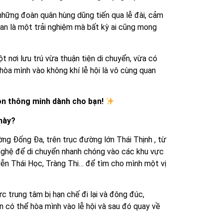
những đoàn quân hùng dũng tiến qua lễ đài, cảm
ian là một trải nghiệm mà bất kỳ ai cũng mong
t nơi lưu trú vừa thuận tiện di chuyển, vừa có
hòa mình vào không khí lễ hội là vô cùng quan
họn thông minh dành cho bạn!
 này?
ường Đống Đa, trên trục đường lớn Thái Thịnh , từ
 nghệ để di chuyển nhanh chóng vào các khu vực
ễn Thái Học, Tràng Thi… để tìm cho mình một vị
c trung tâm bị hạn chế đi lại và đông đúc,
 có thể hòa mình vào lễ hội và sau đó quay về