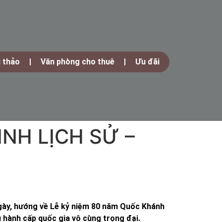
i thảo
Văn phòng cho thuê
Ưu đãi
INH LỊCH SỬ –
gày, hướng về Lễ kỷ niệm 80 năm Quốc Khánh
ễu hành cấp quốc gia vô cùng trọng đại.