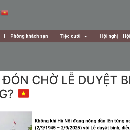
Phòng khách sạn
Tiệc cưới
Hội nghị – Hộ
: ĐÓN CHỜ LỄ DUYỆT B
NG?
Không khí Hà Nội đang nóng dần lên từng n
(2/9/1945 – 2/9/2025) với Lễ duyệt binh, di