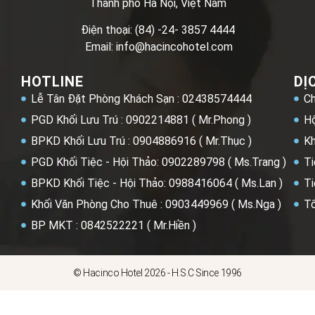
Thành phố Hà Nội, Việt Nam
Điện thoại: (84) -24- 3857 4444
Email: info@hacincohotel.com
HOTLINE
DỊ
Lễ Tân Đặt Phòng Khách Sạn : 02438574444
Ch
PGD Khối Lưu Trú : 0902214881 ( Mr.Phong )
Hộ
BPKD Khối Lưu Trú : 0904886916 ( Mr.Thục )
Kh
PGD Khối Tiệc - Hội Thảo: 0902289798 ( Ms.Trang )
Ti
BPKD Khối Tiệc - Hội Thảo: 0988416064 ( Ms.Lan )
Ti
Khối Văn Phòng Cho Thuê : 0903449969 ( Ms.Nga )
Tổ
BP MKT : 0842522221 ( Mr.Hiền )
© Hacinco Hotel 2026 - H.S.C Since 1996