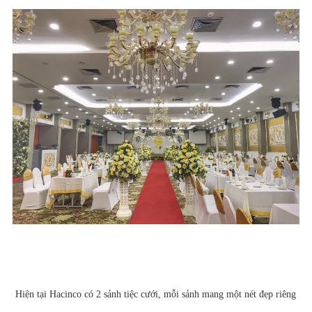
Hiện tại Hacinco có 2 sảnh tiệc cưới, mỗi sảnh mang một nét đẹp riêng