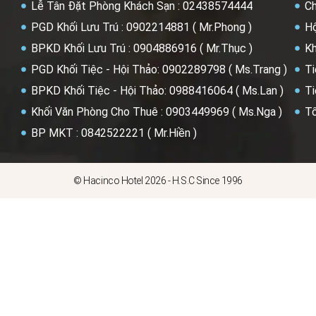
Lễ Tân Đặt Phòng Khách Sạn : 02438574444
Ch
PGD Khối Lưu Trú : 0902214881 ( Mr.Phong )
Hộ
BPKD Khối Lưu Trú : 0904886916 ( Mr.Thục )
Kh
PGD Khối Tiệc - Hội Thảo: 0902289798 ( Ms.Trang )
Ti
BPKD Khối Tiệc - Hội Thảo: 0988416064 ( Ms.Lan )
Ti
Khối Văn Phòng Cho Thuê : 0903449969 ( Ms.Nga )
Tổ
BP MKT : 0842522221 ( Mr.Hiền )
© Hacinco Hotel 2026 - H.S.C Since 1996