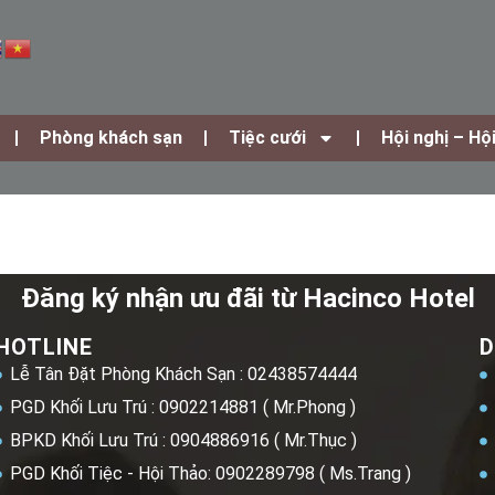
Phòng khách sạn
Tiệc cưới
Hội nghị – Hộ
Đăng ký nhận ưu đãi từ Hacinco Hotel
HOTLINE
D
Lễ Tân Đặt Phòng Khách Sạn : 02438574444
PGD Khối Lưu Trú : 0902214881 ( Mr.Phong )
BPKD Khối Lưu Trú : 0904886916 ( Mr.Thục )
PGD Khối Tiệc - Hội Thảo: 0902289798 ( Ms.Trang )