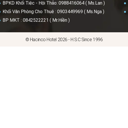
BPKD Khối Tiệc - Hội Thảo: 0988416064 ( Ms.Lan )
Khối Văn Phòng Cho Thuê : 0903449969 ( Ms.Nga )
BP MKT : 0842522221 ( Mr.Hiền )
© Hacinco Hotel 2026 - H.S.C Since 1996