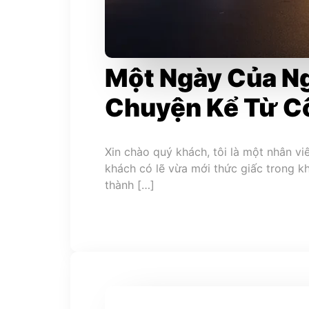
Một Ngày Của Ng
Chuyện Kể Từ C
Xin chào quý khách, tôi là một nhân v
khách có lẽ vừa mới thức giấc trong 
thành […]