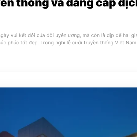
yền thống và đẳng cấp dịc
ày vui kết đôi của đôi uyên ương, mà còn là dịp để hai gia
chúc phúc tốt đẹp. Trong nghi lễ cưới truyền thống Việt Na