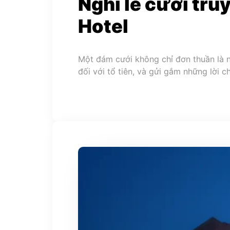
Nghi lễ cưới tru
Hotel
Một đám cưới không chỉ đơn thuần là ng
đối với tổ tiên, và gửi gắm những lời 