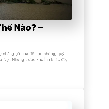
Thế Nào? –
nhẹ nhàng gõ cửa để dọn phòng, quý
Hà Nội. Nhưng trước khoảnh khắc đó,