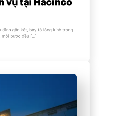
h vụ tại Hacinco
 đình gắn kết, bày tỏ lòng kính trọng
m, mỗi bước đều […]