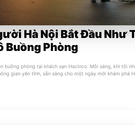
ười Hà Nội Bắt Đầu Như 
ô Buồng Phòng
iên buồng phòng tại khách sạn Hacinco. Mỗi sáng, khi tôi 
không gian yên tĩnh, sẵn sàng cho một ngày mới khám phá 