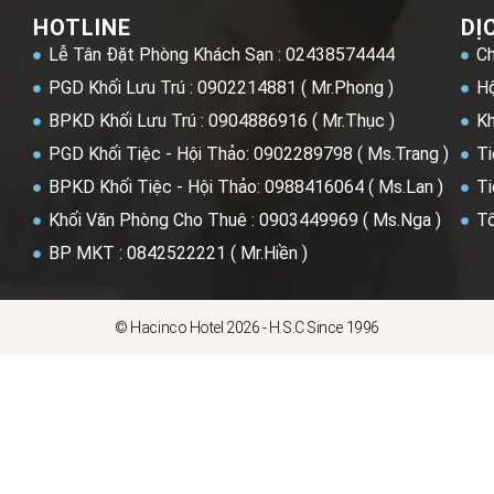
HOTLINE
DỊ
Lễ Tân Đặt Phòng Khách Sạn : 02438574444
Ch
PGD Khối Lưu Trú : 0902214881 ( Mr.Phong )
Hộ
BPKD Khối Lưu Trú : 0904886916 ( Mr.Thục )
Kh
PGD Khối Tiệc - Hội Thảo: 0902289798 ( Ms.Trang )
Ti
BPKD Khối Tiệc - Hội Thảo: 0988416064 ( Ms.Lan )
Ti
Khối Văn Phòng Cho Thuê : 0903449969 ( Ms.Nga )
Tổ
BP MKT : 0842522221 ( Mr.Hiền )
© Hacinco Hotel 2026 - H.S.C Since 1996