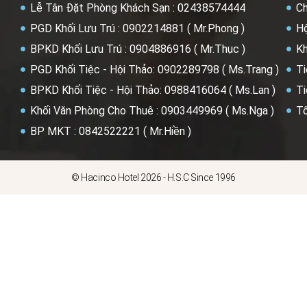
Lễ Tân Đặt Phòng Khách Sạn : 02438574444
Ch
PGD Khối Lưu Trú : 0902214881 ( Mr.Phong )
Hộ
BPKD Khối Lưu Trú : 0904886916 ( Mr.Thục )
Kh
PGD Khối Tiệc - Hội Thảo: 0902289798 ( Ms.Trang )
Ti
BPKD Khối Tiệc - Hội Thảo: 0988416064 ( Ms.Lan )
Ti
Khối Văn Phòng Cho Thuê : 0903449969 ( Ms.Nga )
Tổ
BP MKT : 0842522221 ( Mr.Hiền )
© Hacinco Hotel 2026 - H.S.C Since 1996