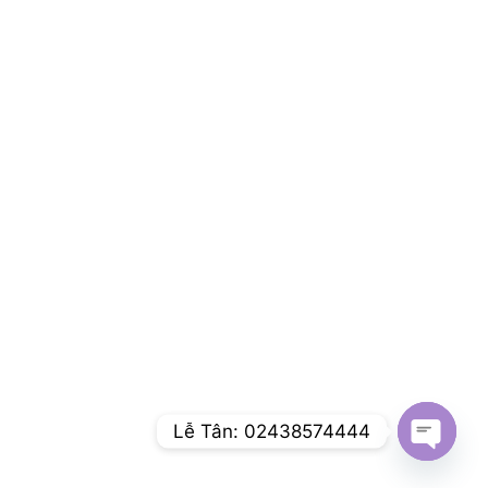
Lễ Tân: 02438574444
Open c