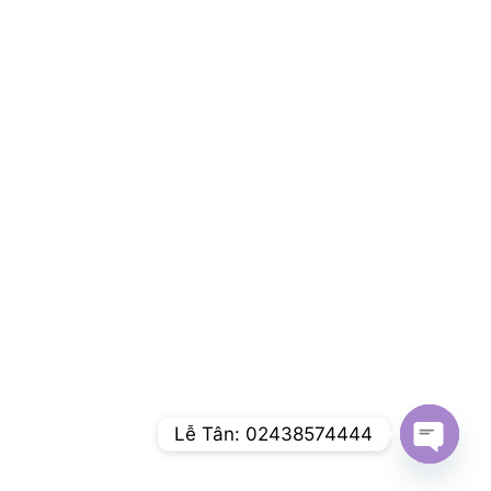
Lễ Tân: 02438574444
Open c